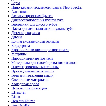
Боры
Нано-керамические композиты Neo Spectra
Адгезивы
Артикуляционная бумага
Для восстановления культи зуба
Герметики для фиссур зубов
Паста для девитализации пульпы зуба
Детектор кариеса
Диски
Коллагеновые биоматериалы
Коффердам
Кровоостанавливающие препараты
Матрицы
Пародонтальные повязки
Материалы для пломбирования каналов
Пломбировочные материалы
Прокладочные материалы
Гели для травления эмали
Слепочные материалы
Холодовая проба
Цемент для фиксации
Штифты
Bisco
Heraeus Kulzer
ВладМиВа