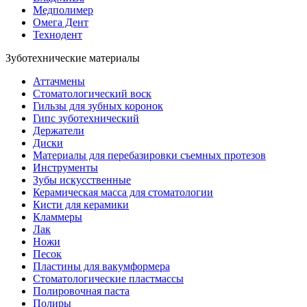
Медполимер
Омега Дент
Технодент
Зуботехнические материалы
Аттачмены
Стоматологический воск
Гильзы для зубных коронок
Гипс зуботехнический
Держатели
Диски
Материалы для перебазировки съемных протезов
Инструменты
Зубы искусственные
Керамическая масса для стоматологии
Кисти для керамики
Кламмеры
Лак
Ножи
Песок
Пластины для вакумформера
Стоматологические пластмассы
Полировочная паста
Полиры