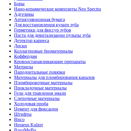
Боры
Нано-керамические композиты Neo Spectra
Адгезивы
Артикуляционная бумага
Для восстановления культи зуба
Герметики для фиссур зубов
Паста для девитализации пульпы зуба
Детектор кариеса
Диски
Коллагеновые биоматериалы
Коффердам
Кровоостанавливающие препараты
Матрицы
Пародонтальные повязки
Материалы для пломбирования каналов
Пломбировочные материалы
Прокладочные материалы
Гели для травления эмали
Слепочные материалы
Холодовая проба
Цемент для фиксации
Штифты
Bisco
Heraeus Kulzer
ВладМиВа