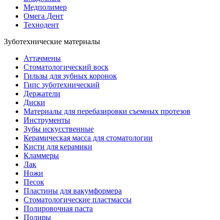
Медполимер
Омега Дент
Технодент
Зуботехнические материалы
Аттачмены
Стоматологический воск
Гильзы для зубных коронок
Гипс зуботехнический
Держатели
Диски
Материалы для перебазировки съемных протезов
Инструменты
Зубы искусственные
Керамическая масса для стоматологии
Кисти для керамики
Кламмеры
Лак
Ножи
Песок
Пластины для вакумформера
Стоматологические пластмассы
Полировочная паста
Полиры