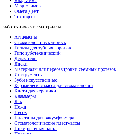
ВладМиВа
Медполимер
Омега Дент
Технодент
Зуботехнические материалы
Аттачмены
Стоматологический воск
Гильзы для зубных коронок
Гипс зуботехнический
Держатели
Диски
Материалы для перебазировки съемных протезов
Инструменты
Зубы искусственные
Керамическая масса для стоматологии
Кисти для керамики
Кламмеры
Лак
Ножи
Песок
Пластины для вакумформера
Стоматологические пластмассы
Полировочная паста
Полиры