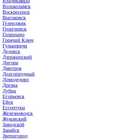
Владикавказ
Волоколамск
Воскресенск
Высоковск
Геленджик
Георгиевск
Голицыно
Горячий Ключ
Гулькевичи
Дедовск
Дзержинский
Дигора
Дмитров
Долгопрудный
Домодедово
Дрезна
Дубна
Егорьевск
Ейск
Ессентуки
Железноводск
Жуковский
Заводской
Зарайск
Звенигород