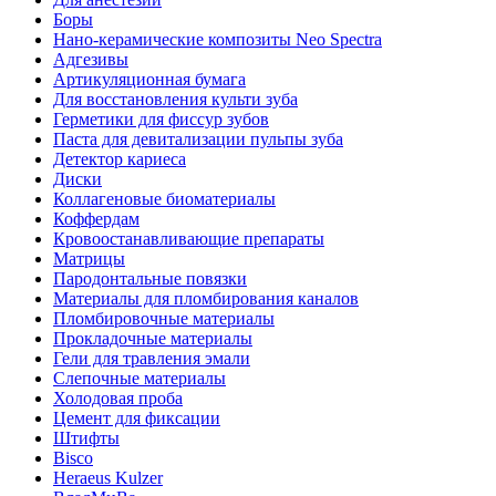
Боры
Нано-керамические композиты Neo Spectra
Адгезивы
Артикуляционная бумага
Для восстановления культи зуба
Герметики для фиссур зубов
Паста для девитализации пульпы зуба
Детектор кариеса
Диски
Коллагеновые биоматериалы
Коффердам
Кровоостанавливающие препараты
Матрицы
Пародонтальные повязки
Материалы для пломбирования каналов
Пломбировочные материалы
Прокладочные материалы
Гели для травления эмали
Слепочные материалы
Холодовая проба
Цемент для фиксации
Штифты
Bisco
Heraeus Kulzer