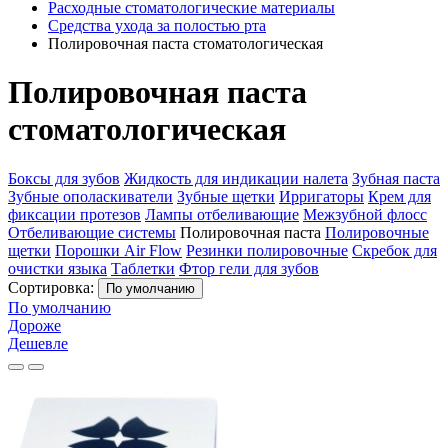
Расходные стоматологические материалы
Средства ухода за полостью рта
Полировочная паста стоматологическая
Полировочная паста
стоматологическая
Боксы для зубов
Жидкость для индикации налета
Зубная паста
Зубные ополаскиватели
Зубные щетки
Ирригаторы
Крем для
фиксации протезов
Лампы отбеливающие
Межзубной флосс
Отбеливающие системы
Полировочная паста
Полировочные
щетки
Порошки Air Flow
Резинки полировочные
Скребок для
очистки языка
Таблетки
Фтор гели для зубов
Сортировка:
По умолчанию
По умолчанию
Дороже
Дешевле