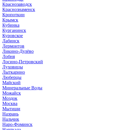
Краснозаводск
Краснознаменск
Кропоткин
Крымск
Кубинка
Курганинск
Куровское
Лабинск
Лермонтов
Ликино-Дулёво
Лобня
Лосино-Петровский
Луховицы
Лыткарино
Люберцы
Майский
Минеральные Воды
Можайск
Моздок
Москва
Мытищи
Назрань
Нальчик
Наро-Фоминск
Нарткала