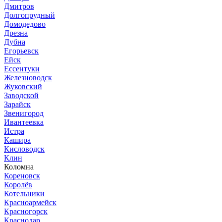
Дмитров
Долгопрудный
Домодедово
Дрезна
Дубна
Егорьевск
Ейск
Ессентуки
Железноводск
Жуковский
Заводской
Зарайск
Звенигород
Ивантеевка
Истра
Кашира
Кисловодск
Клин
Коломна
Кореновск
Королёв
Котельники
Красноармейск
Красногорск
Краснодар