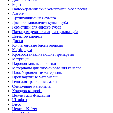
Боры
Нано-керамические композиты Neo Spectra
Адгезивы
Артикуляционная бумага
Для восстановления культи зуба
Герметики для фиссур зубов
Паста для девитализации пульпы зуба
Детектор кариеса
Диски
Коллагеновые биоматериалы
Коффердам
Кровоостанавливающие препараты
Матрицы
Пародонтальные повязки
Материалы для пломбирования каналов
Пломбировочные материалы
Прокладочные материалы
Гели для травления эмали
Слепочные материалы
Холодовая проба
Цемент для фиксации
Штифты
Bisco
Heraeus Kulzer