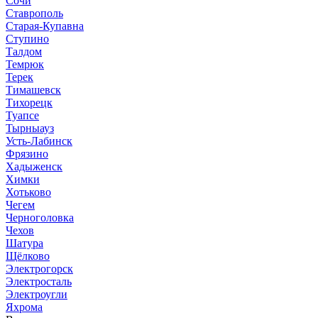
Сочи
Ставрополь
Старая-Купавна
Ступино
Талдом
Темрюк
Терек
Тимашевск
Тихорецк
Туапсе
Тырныауз
Усть-Лабинск
Фрязино
Хадыженск
Химки
Хотьково
Чегем
Черноголовка
Чехов
Шатура
Щёлково
Электрогорск
Электросталь
Электроугли
Яхрома