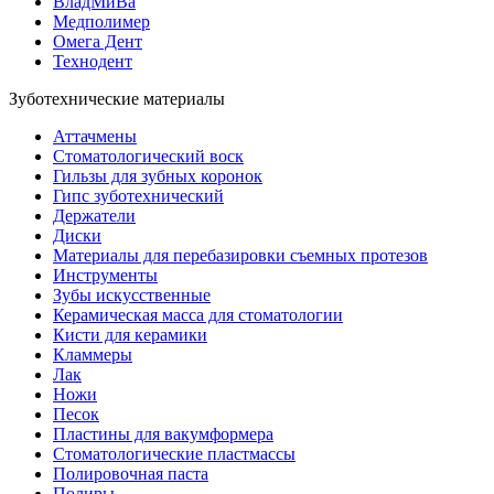
ВладМиВа
Медполимер
Омега Дент
Технодент
Зуботехнические материалы
Аттачмены
Стоматологический воск
Гильзы для зубных коронок
Гипс зуботехнический
Держатели
Диски
Материалы для перебазировки съемных протезов
Инструменты
Зубы искусственные
Керамическая масса для стоматологии
Кисти для керамики
Кламмеры
Лак
Ножи
Песок
Пластины для вакумформера
Стоматологические пластмассы
Полировочная паста
Полиры