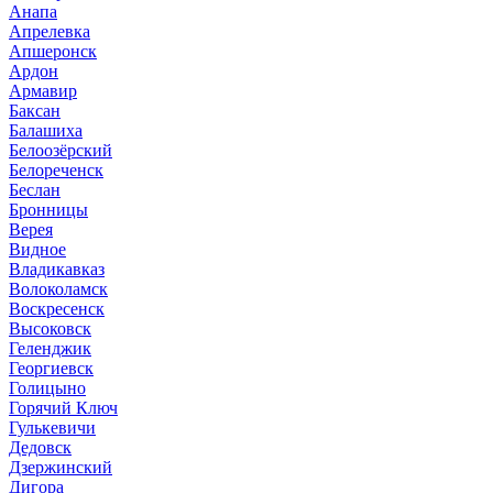
Анапа
Апрелевка
Апшеронск
Ардон
Армавир
Баксан
Балашиха
Белоозёрский
Белореченск
Беслан
Бронницы
Верея
Видное
Владикавказ
Волоколамск
Воскресенск
Высоковск
Геленджик
Георгиевск
Голицыно
Горячий Ключ
Гулькевичи
Дедовск
Дзержинский
Дигора