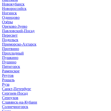
Новокубанск
Новороссийск
Ногинск
Одинцово
Озёры
Орехово-Зуево
Павловский-Посад
Пересвет
Подольск
Приморско-Ахтарск
Протвино
Прохладный
Пушкино
Пущино
Пятигорск
Раменское
Реутов
Рошаль
Руза
Санкт-Петербург
Сергиев-Посад
Серпухов
Славянск-на-Кубани
Солнечногорск